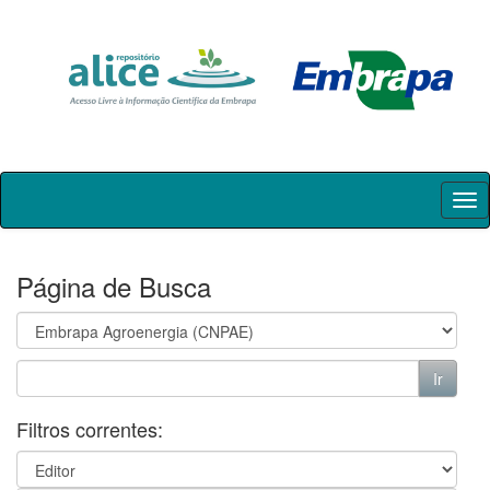
Skip
navigation
Página de Busca
Filtros correntes: