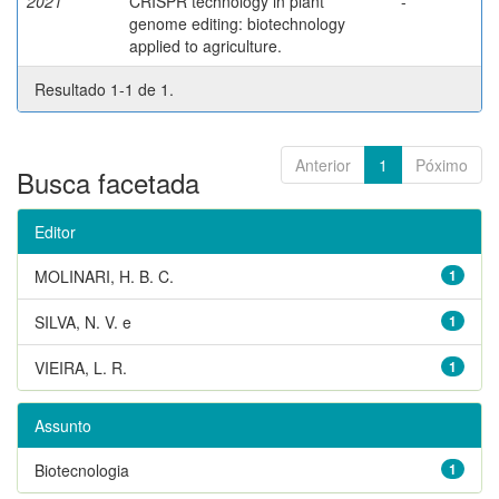
2021
CRISPR technology in plant
-
genome editing: biotechnology
applied to agriculture.
Resultado 1-1 de 1.
Anterior
1
Póximo
Busca facetada
Editor
MOLINARI, H. B. C.
1
SILVA, N. V. e
1
VIEIRA, L. R.
1
Assunto
Biotecnologia
1