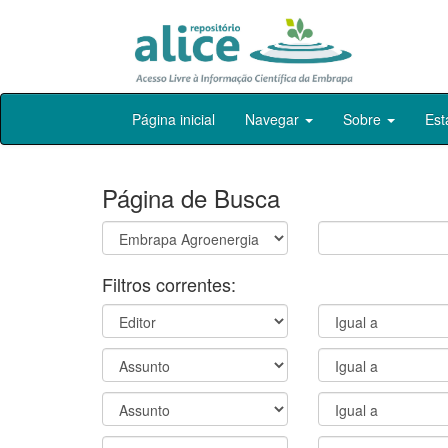
Skip
Página inicial
Navegar
Sobre
Est
navigation
Página de Busca
Filtros correntes: