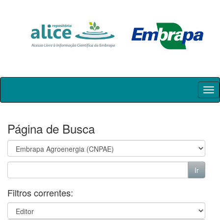
Skip
navigation
Página de Busca
Filtros correntes: