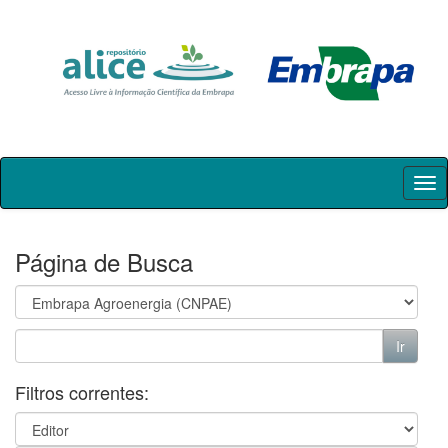
Skip
navigation
Página de Busca
Filtros correntes: