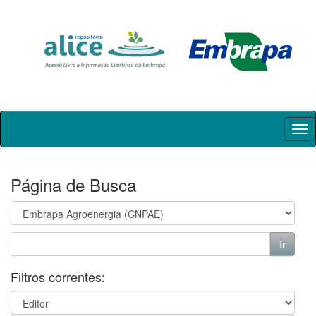
Skip
navigation
Página de Busca
Filtros correntes: