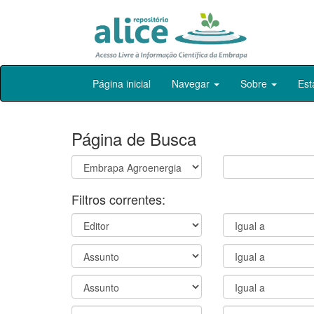
Skip
Página inicial
Navegar
Sobre
Est
navigation
Página de Busca
Filtros correntes: