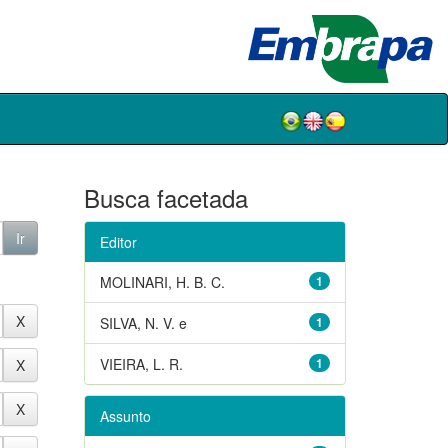
Busca facetada
Editor
MOLINARI, H. B. C.
1
SILVA, N. V. e
1
VIEIRA, L. R.
1
Assunto