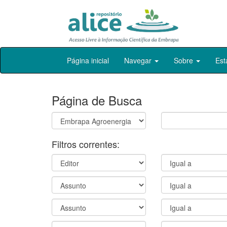
Skip
Página inicial
Navegar
Sobre
Est
navigation
Página de Busca
Filtros correntes: