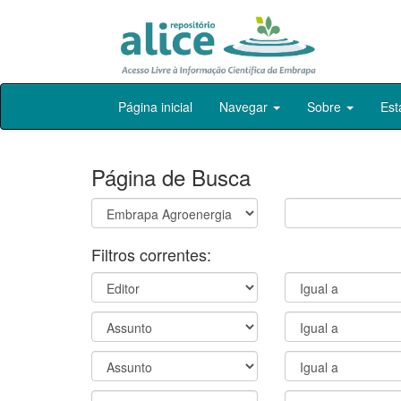
Skip
Página inicial
Navegar
Sobre
Est
navigation
Página de Busca
Filtros correntes: