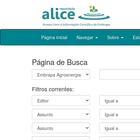
Skip
Página inicial
Navegar
Sobre
Est
navigation
Página de Busca
Filtros correntes: