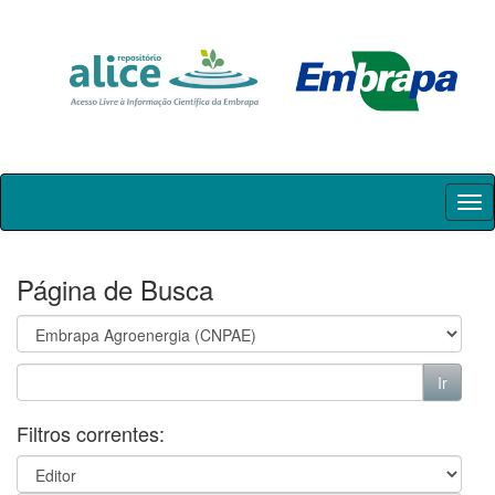
Skip
navigation
Página de Busca
Filtros correntes: