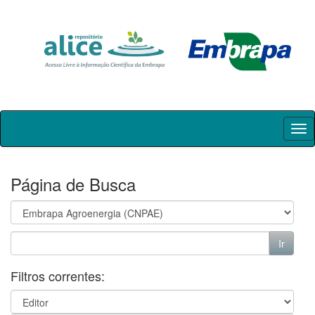
Skip
navigation
Página de Busca
Filtros correntes: