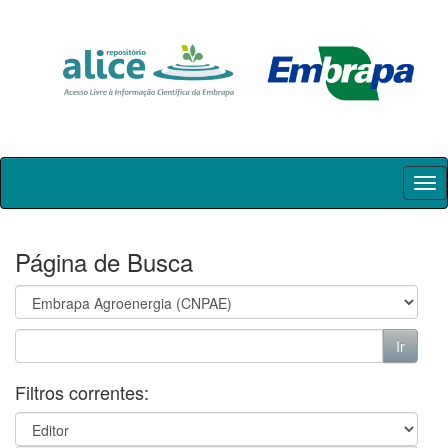
Skip
navigation
Página de Busca
Filtros correntes: