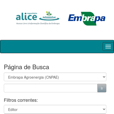
Skip
navigation
Página de Busca
Filtros correntes: