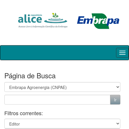
Skip
navigation
Página de Busca
Filtros correntes: