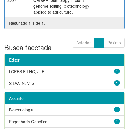
2021
CRISPR technology in plant
-
genome editing: biotechnology
applied to agriculture.
Resultado 1-1 de 1.
Anterior
1
Póximo
Busca facetada
Editor
LOPES FILHO, J. F.
1
SILVA, N. V. e
1
Assunto
Biotecnologia
1
Engenharia Genética
1