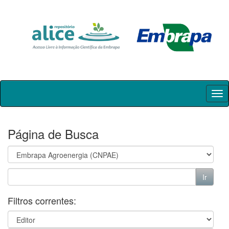
Skip
navigation
Página de Busca
Filtros correntes: