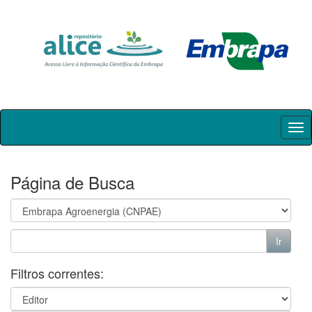
Skip
navigation
Página de Busca
Filtros correntes: