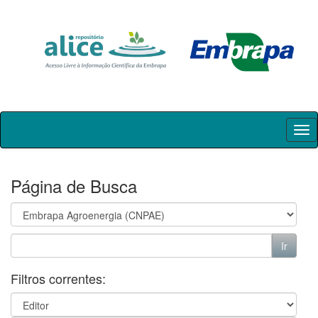
Skip
navigation
Página de Busca
Filtros correntes: