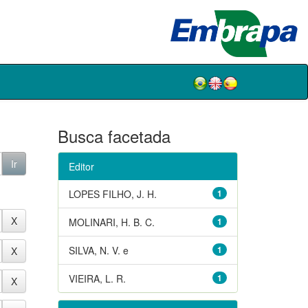
Busca facetada
Editor
LOPES FILHO, J. H.
1
MOLINARI, H. B. C.
1
SILVA, N. V. e
1
VIEIRA, L. R.
1