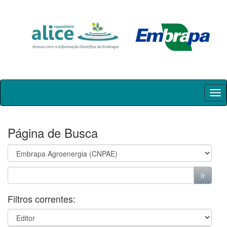
Skip
navigation
Página de Busca
Filtros correntes: