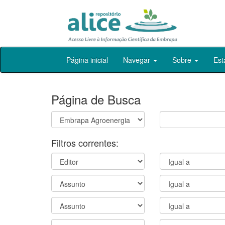
Skip
Página inicial
Navegar
Sobre
Est
navigation
Página de Busca
Filtros correntes: