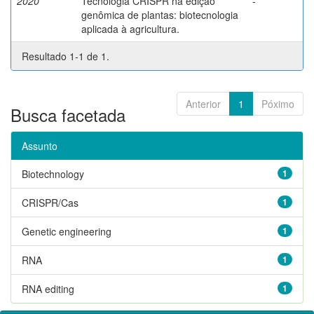
2020
Tecnologia CRISPR na edição
-
genômica de plantas: biotecnologia
aplicada à agricultura.
Resultado 1-1 de 1.
Anterior
1
Póximo
Busca facetada
Assunto
Biotechnology
1
CRISPR/Cas
1
Genetic engineering
1
RNA
1
RNA editing
1