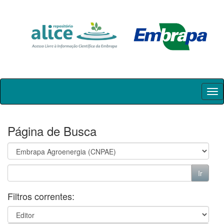
Skip
navigation
Página de Busca
Filtros correntes: