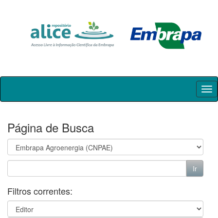
Skip
navigation
Página de Busca
Filtros correntes: