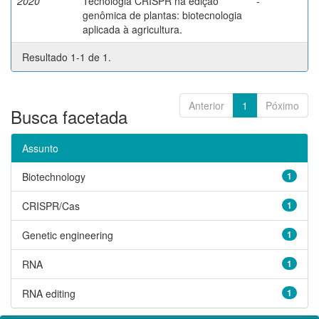
2020
Tecnologia CRISPR na edição
-
genômica de plantas: biotecnologia
aplicada à agricultura.
Resultado 1-1 de 1.
Anterior
1
Póximo
Busca facetada
Assunto
Biotechnology
1
CRISPR/Cas
1
Genetic engineering
1
RNA
1
RNA editing
1