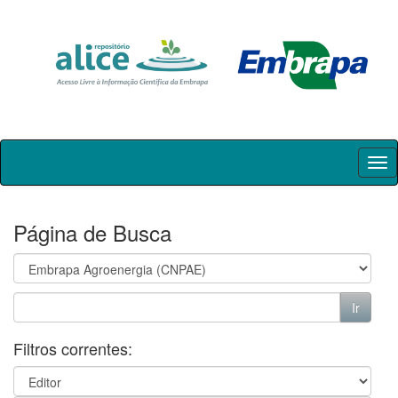
Skip
navigation
Página de Busca
Filtros correntes: