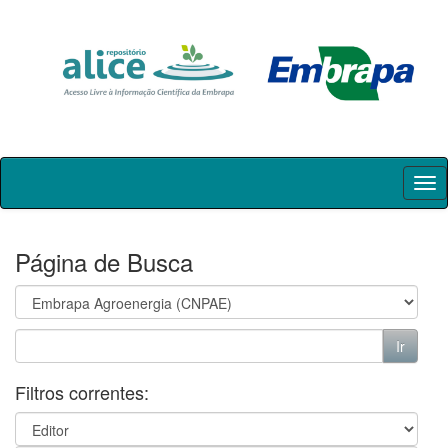
Skip
navigation
Página de Busca
Filtros correntes: