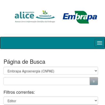
Skip
navigation
Página de Busca
Filtros correntes: