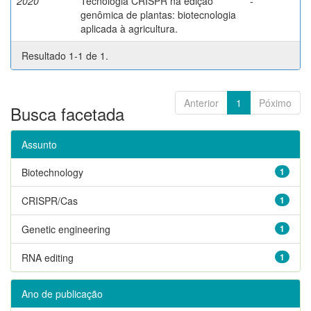
2020
Tecnologia CRISPR na edição
-
genômica de plantas: biotecnologia
aplicada à agricultura.
Resultado 1-1 de 1.
Anterior
1
Póximo
Busca facetada
Assunto
Biotechnology
1
CRISPR/Cas
1
Genetic engineering
1
RNA editing
1
Ano de publicação