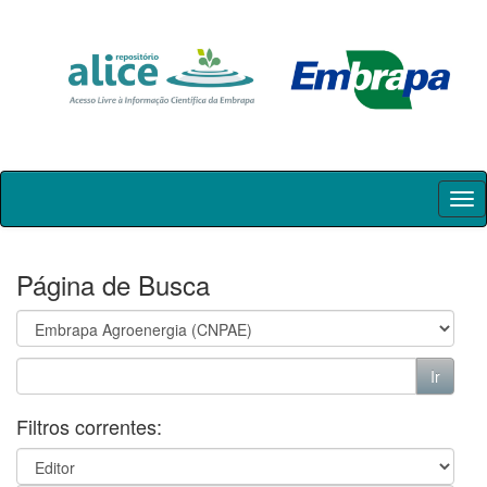
Skip
navigation
Página de Busca
Filtros correntes: