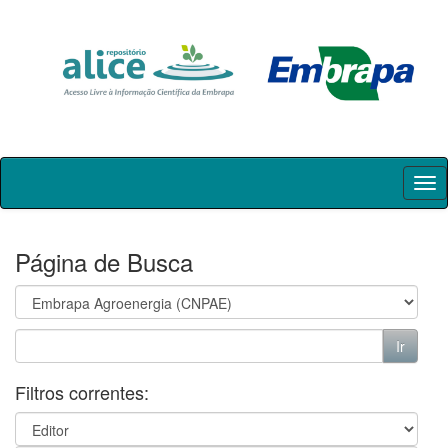
Skip
navigation
Página de Busca
Filtros correntes: