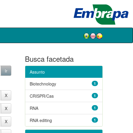
Busca facetada
Assunto
Biotechnology
1
CRISPR/Cas
1
RNA
1
RNA editing
1