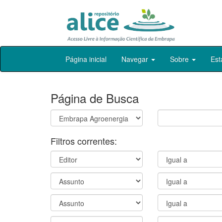
Skip
Página inicial
Navegar
Sobre
Est
navigation
Página de Busca
Filtros correntes: