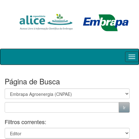
Skip
navigation
Página de Busca
Filtros correntes: