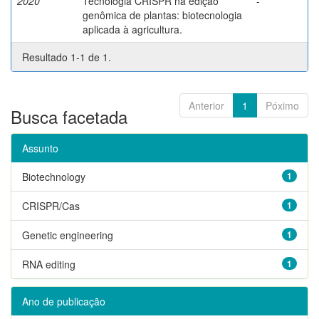
2020
Tecnologia CRISPR na edição
-
genômica de plantas: biotecnologia
aplicada à agricultura.
Resultado 1-1 de 1.
Anterior
1
Póximo
Busca facetada
Assunto
Biotechnology
1
CRISPR/Cas
1
Genetic engineering
1
RNA editing
1
Ano de publicação