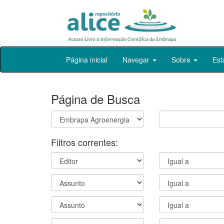
Skip
Página inicial
Navegar
Sobre
Est
navigation
Página de Busca
Filtros correntes: