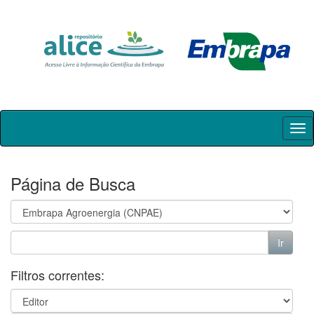
Skip
navigation
Página de Busca
Filtros correntes: