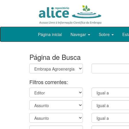
Skip
Página inicial
Navegar
Sobre
Est
navigation
Página de Busca
Filtros correntes: