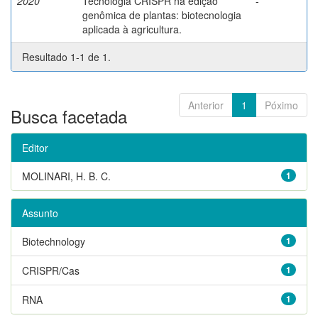
2020
Tecnologia CRISPR na edição
-
genômica de plantas: biotecnologia
aplicada à agricultura.
Resultado 1-1 de 1.
Anterior
1
Póximo
Busca facetada
Editor
MOLINARI, H. B. C.
1
Assunto
Biotechnology
1
CRISPR/Cas
1
RNA
1