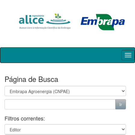
Skip
navigation
Página de Busca
Filtros correntes: