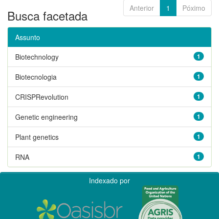
Anterior
1
Póximo
Busca facetada
Assunto
Biotechnology
1
Biotecnologia
1
CRISPRevolution
1
Genetic engineering
1
Plant genetics
1
RNA
1
Indexado por