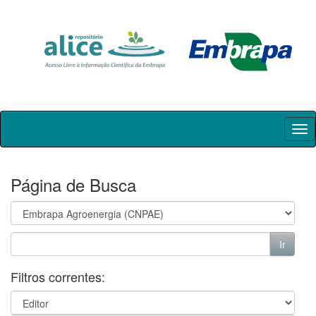
Skip
navigation
Página de Busca
Filtros correntes: