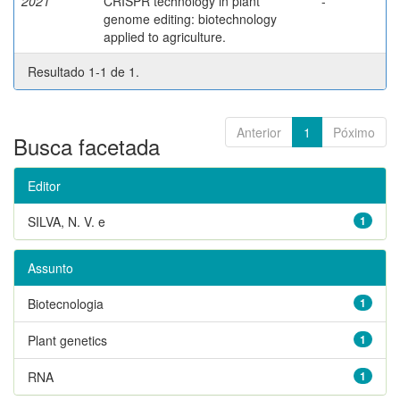
2021
CRISPR technology in plant
-
genome editing: biotechnology
applied to agriculture.
Resultado 1-1 de 1.
Anterior
1
Póximo
Busca facetada
Editor
SILVA, N. V. e
1
Assunto
Biotecnologia
1
Plant genetics
1
RNA
1