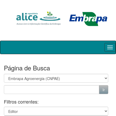
Skip
navigation
Página de Busca
Filtros correntes: