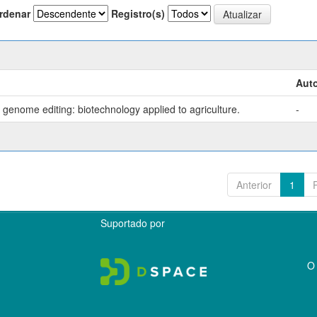
rdenar
Registro(s)
Auto
genome editing: biotechnology applied to agriculture.
-
Anterior
1
Suportado por
O 