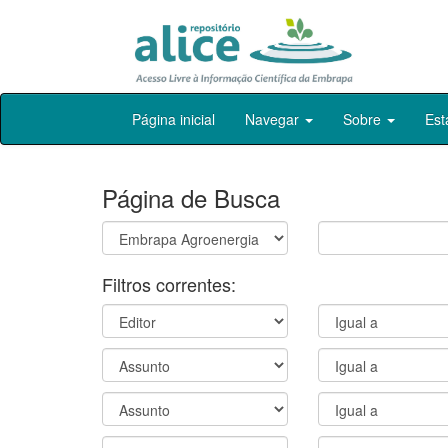
Skip
Página inicial
Navegar
Sobre
Est
navigation
Página de Busca
Filtros correntes: