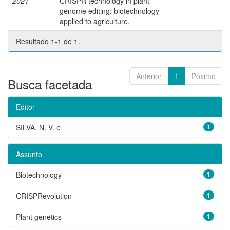
2021
CRISPR technology in plant
-
genome editing: biotechnology
applied to agriculture.
Resultado 1-1 de 1.
Anterior
1
Póximo
Busca facetada
Editor
SILVA, N. V. e
1
Assunto
Biotechnology
1
CRISPRevolution
1
Plant genetics
1