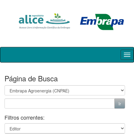
Skip
navigation
Página de Busca
Filtros correntes: