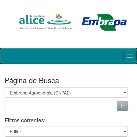
Skip
navigation
Página de Busca
Filtros correntes: