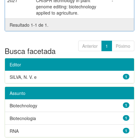
2021
CRISPR technology in plant
-
genome editing: biotechnology
applied to agriculture.
Resultado 1-1 de 1.
Anterior
1
Póximo
Busca facetada
Editor
SILVA, N. V. e
1
Assunto
Biotechnology
1
Biotecnologia
1
RNA
1