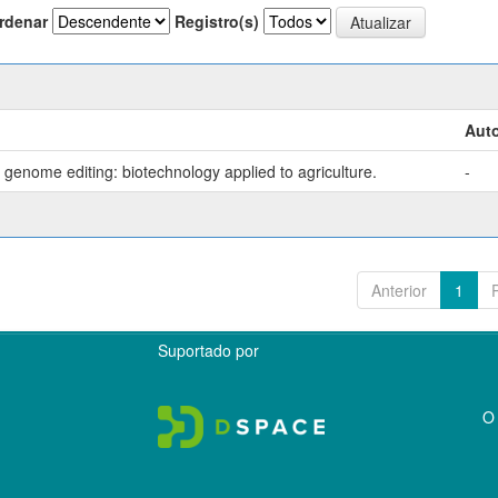
rdenar
Registro(s)
Auto
genome editing: biotechnology applied to agriculture.
-
Anterior
1
Suportado por
O 