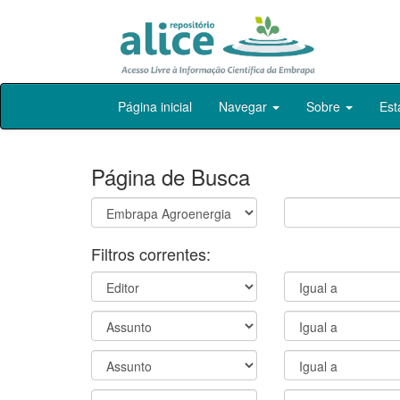
Skip
Página inicial
Navegar
Sobre
Est
navigation
Página de Busca
Filtros correntes: