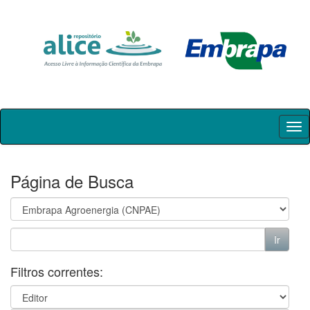
Skip
navigation
Página de Busca
Filtros correntes: