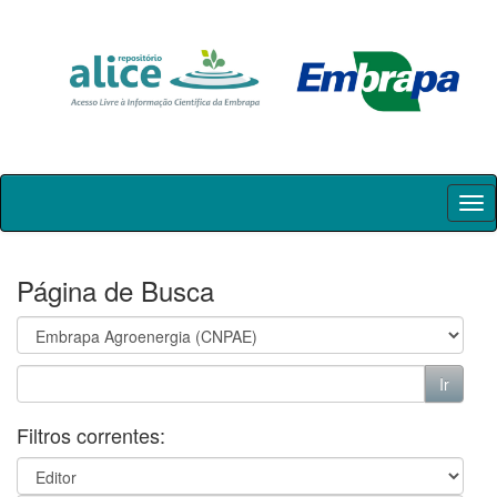
Skip
navigation
Página de Busca
Filtros correntes: