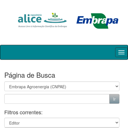
Skip
navigation
Página de Busca
Filtros correntes: