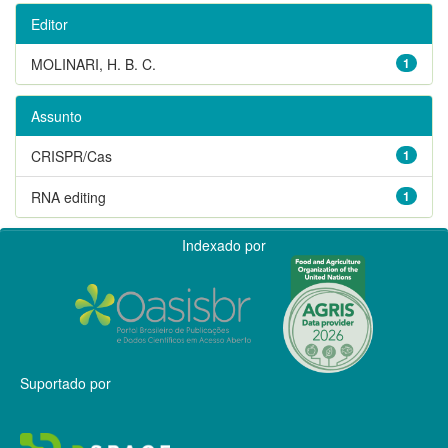
Editor
MOLINARI, H. B. C.
1
Assunto
CRISPR/Cas
1
RNA editing
1
Indexado por
Suportado por