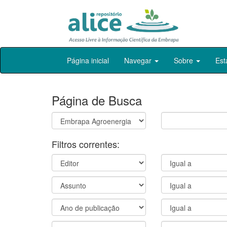
Skip
Página inicial
Navegar
Sobre
Est
navigation
Página de Busca
Filtros correntes: