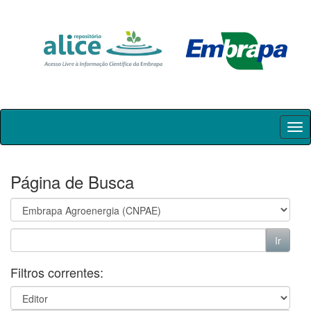
Skip
navigation
Página de Busca
Filtros correntes: