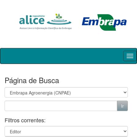
Skip
navigation
Página de Busca
Filtros correntes: