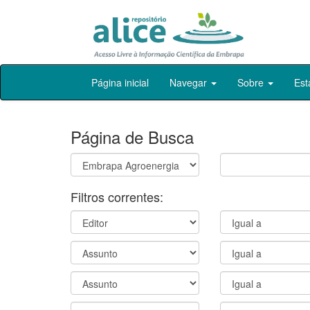
Skip
Página inicial
Navegar
Sobre
Est
navigation
Página de Busca
Filtros correntes: