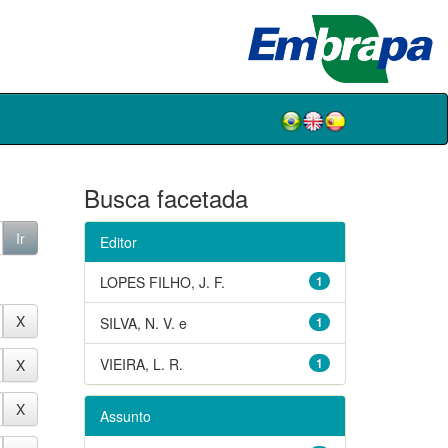
Busca facetada
Editor
LOPES FILHO, J. F.
1
SILVA, N. V. e
1
VIEIRA, L. R.
1
Assunto