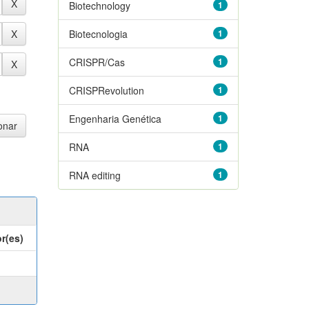
Biotechnology
1
Biotecnologia
1
CRISPR/Cas
1
CRISPRevolution
1
Engenharia Genética
1
RNA
1
RNA editing
1
r(es)