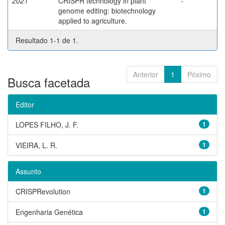
2021
CRISPR technology in plant
-
genome editing: biotechnology
applied to agriculture.
Resultado 1-1 de 1.
Anterior
1
Póximo
Busca facetada
Editor
LOPES FILHO, J. F.
1
VIEIRA, L. R.
1
Assunto
CRISPRevolution
1
Engenharia Genética
1