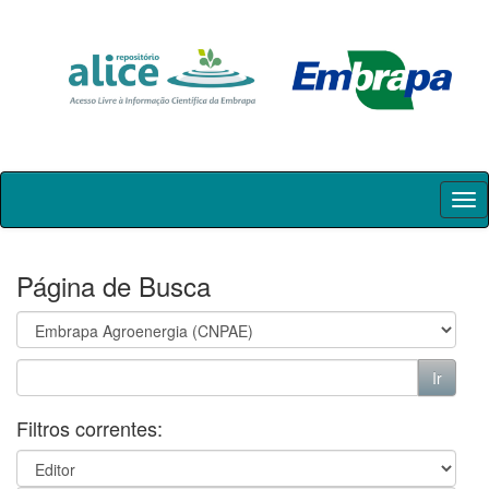
Skip
navigation
Página de Busca
Filtros correntes: