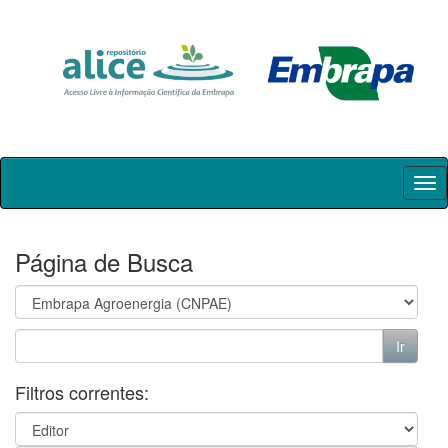
Skip
navigation
Página de Busca
Filtros correntes: