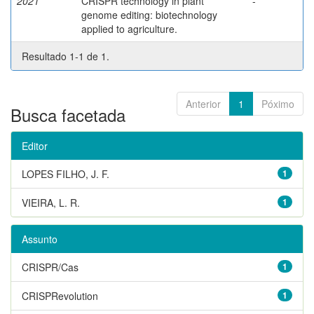
2021
CRISPR technology in plant
-
genome editing: biotechnology
applied to agriculture.
Resultado 1-1 de 1.
Anterior
1
Póximo
Busca facetada
Editor
LOPES FILHO, J. F.
1
VIEIRA, L. R.
1
Assunto
CRISPR/Cas
1
CRISPRevolution
1