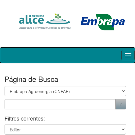
Skip
navigation
Página de Busca
Filtros correntes: