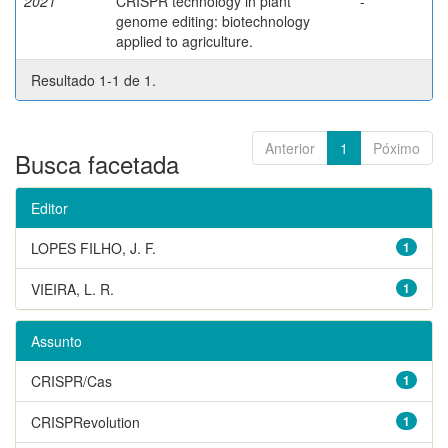
2021
CRISPR technology in plant
-
genome editing: biotechnology
applied to agriculture.
Resultado 1-1 de 1.
Anterior
1
Póximo
Busca facetada
Editor
LOPES FILHO, J. F.
1
VIEIRA, L. R.
1
Assunto
CRISPR/Cas
1
CRISPRevolution
1