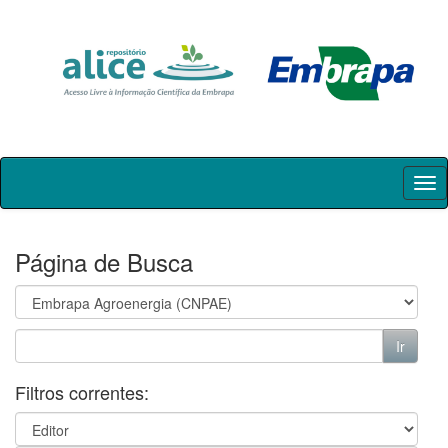
Skip
navigation
Página de Busca
Filtros correntes: